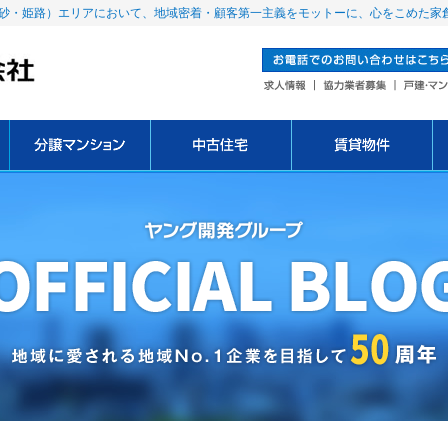
砂・姫路）エリアにおいて、地域密着・顧客第一主義をモットーに、心をこめた家