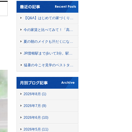
【Q&A】はじめての家づくりでよくある質問にお答えします！〜資金計画・コスト編〜
今の家賃と比べてみて！「高性能なマイホーム」で手に入れる経済的なゆとり
夏の朝のメイクも汗だくにならない！ママの美とゆとりを叶える「ママピット」
JR曽根駅まで歩いて3分。駅前暮らしで毎日にゆとりが生まれる「ローズビレッジJR曽根駅前II」
猛暑の今こそ見学のベストタイミング！真夏に確かめるべきモデルハウス見学のポイント
2026年8月 (1)
2026年7月 (9)
2026年6月 (10)
2026年5月 (11)