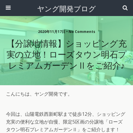
ヤング開発ブログ
2020年11月17日 • No Comments
【分譲地情報】ショッピング充
実の立地！ローズタウン明石プ
レミアムガーデンⅡをご紹介♪
こんにちは、ヤング開発です。
今回は、山陽電鉄西新町駅まで徒歩12分、ショッピング
充実の便利な立地が自慢、限定5区画の分譲地「ローズ
タウン明石プレミアムガーデンⅡ」をご紹介します！