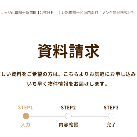
レッジ山電網干駅前III【公式ＨＰ】
｜
姫路市網干区垣内南町｜ヤング開発株式会社
資料請求
詳しい資料をご希望の方は、
こちらよりお気軽にお申し込み
いち早く物件情報をお届けします。
STEP1
STEP2
STEP3
入力
内容確認
完了