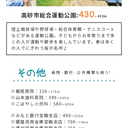
430
高砂市総合運動公園:
～490m
陸上競技場や野球場・総合体育館・テニスコート
などがある運動公園。子どもからお年寄りまで多
くの人が運動や散歩を楽しんでいます。春は多く
の人でにぎわう桜の名所♪
■
飯尾医院：310
～370m
■
山本歯科医院：390
～440m
■
こばやし小児科：580
～630m
■
みなと銀行宝殿支店：490
～550m
■
姫路信用金庫宝殿支店：700
～760m
■
播州信用金庫宝殿支店：750