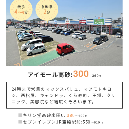
300
アイモール高砂:
～360m
24時まで営業のマックスバリュ、マツモトキヨ
シ、西松屋、キャンドゥ、くら寿司、王将、クリ
ニック、美容院など幅広くそろいます。
■
キリン堂高砂米田店:
380
～400m
■
セブンイレブンJR宝殿駅前:
550
～610m