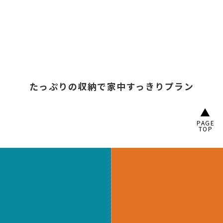
❶自由な間取り
❷自由な外構
❸選べる設備
ご家族にぴった
門柱やアプロー
設備の色・柄な
りな
間取りをご
チが
表示価格内
どが
無料で選べ
提案！
で選べる！
る！
❹選べる外観
❺選べる内装
❻先進のエコ仕様
ご家族だけの
外
外装や内装の色
電気代を気にし
観デザインを♪
柄も
無料で選べ
ない
エコな暮ら
る！
しへ♪
注文家創り
について詳しく見る＞