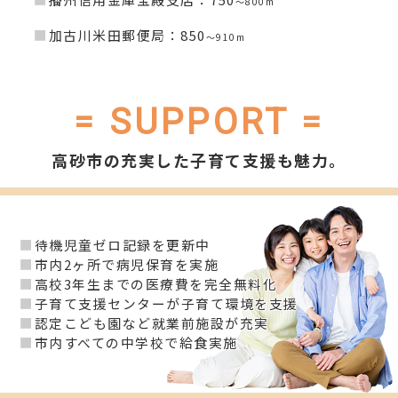
～800m
■
加古川米田郵便局：850
～910m
= SUPPORT =
高砂市の充実した子育て支援も魅力。
■
待機児童ゼロ記録を更新中
■
市内2ヶ所で病児保育を実施
■
高校3年生までの医療費を完全無料化
■
子育て支援センターが子育て環境を支援
■
認定こども園など就業前施設が充実
■
市内すべての中学校で給食実施