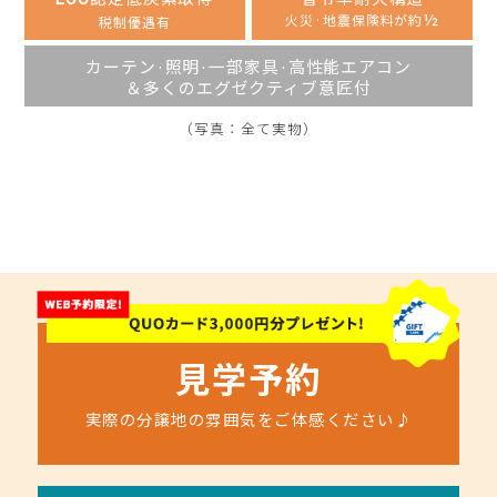
敷地面積:
m² / 延床面積:
m²
140.43
103.09
3
625
,
総額:
万円
外構工事付·消費税込
玄関スマートキー&電動シャッター付
認定低炭素取得
省令準耐火構造
ECO
½
火災·地震保険料が約
税制優遇有
カーテン·照明·一部家具·高性能エアコン
＆多くのエグゼクティブ意匠付
（写真：全て実物）