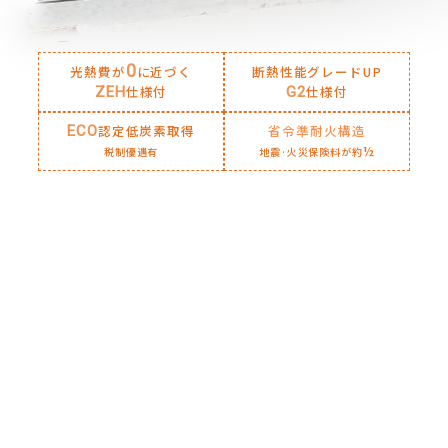
0
光熱費が
に近づく
断熱性能グレードUP
仕様付
仕様付
ZEH
G2
認定低炭素取得
省令準耐火構造
ECO
½
税制優遇有
地震·火災保険料が約