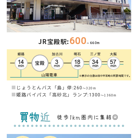
600
JR宝殿駅:
～660m
■
じょうとんバス「島」停:
260
～320m
■
姫路バイパス「高砂北」ランプ:
1300
～1360m