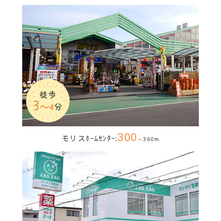
300
モリスﾎｰﾑｾﾝﾀｰ:
～360m