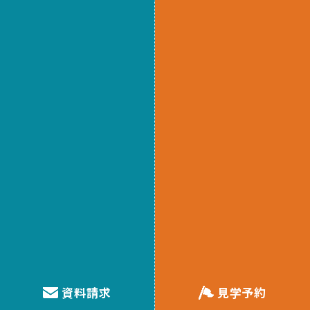
たっぷりの収納で家中すっきりプラン
玄関収納
玄関横の壁一面に設けられた、あって嬉しい玄関収納。家
族それぞれの靴の高さに合わせられる可動棚式で、スペー
スを無駄にすることなく収納できます。綺麗な状態をキー
プできるので、急な来客があっても安心♪
資料請求
見学予約