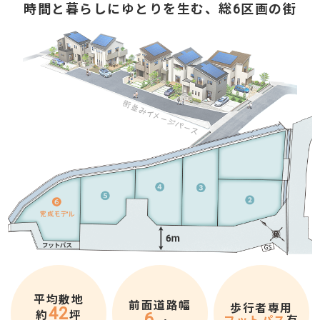
時間と暮らしにゆとりを生む、総
区画の街
6
平均敷地
前面道路幅
歩行者専用
42
約
坪
6
フットパス
有