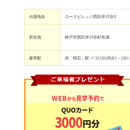
分譲地名
ローズビレッジ西区伊川谷II
所在地
神戸市西区伊川谷町有瀬
最寄駅
JR「明石」駅･ﾊﾞｽ25分(停歩1～2分)